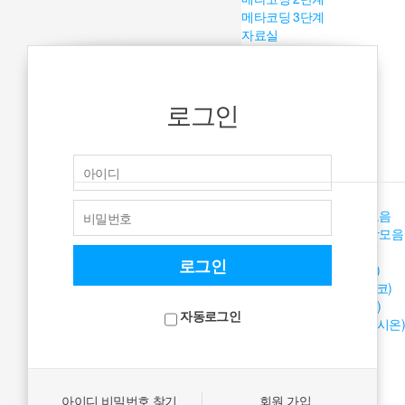
메타코딩 3단계
자료실
교재교육
큐리야(코딩아) 놀자!
아르떼 뮤직
로그인
back
프로그램
Level A (베시코)
Level B (클라시코)
Level C (탐보르)
Level D (트라디시온)
A (베시코) 드럼 곡 영상모음
B (클라시코) 드럼 곡 영상모음
자료실
음원뱅크 Level A (베시코)
음원뱅크 Level B (클라시코)
음원뱅크 Level C (탐보르)
자동로그인
음원뱅크 Level D (트라디시온)
아르떼 뮤직 심화
back
프로그램
▼ 우리 소리 사물 ▼
아이디 비밀번호 찾기
회원 가입