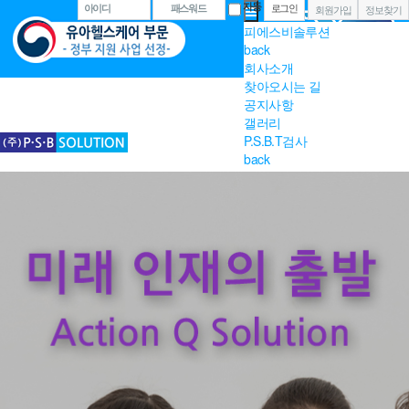
자동
아이디
패스워드
회원가입
정보찾기
피에스비솔루션
back
회사소개
찾아오시는 길
공지사항
갤러리
P.S.B.T검사
back
P.S.B.T검사
P.S.B.T건강지수
P.S.B.T분석지
자료실
액션 큐 스포키
back
프로그램
키즈콩콩 (만 2세 -A-)
키즈콩콩 (만 3세 -B-)
키즈콩콩 (만 4세 -C-)
키즈콩콩 (만 5세 -D-)
3D PE GAME
자료실