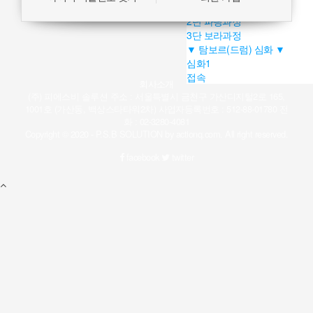
1단 초록과정
2단 파랑과정
3단 보라과정
▼ 탐보르(드럼) 심화 ▼
심화1
접속
회사소개
(주) 피에스비 솔루션
주소 : 서울특별시 금천구 가산디지털2로 165,
1001호 (가산동, 백상스타타워2차)
사업자등록번호 : 512-88-01780
전
화 : 02-3280-4081
Copyright © 2020 - P.S.B SOLUTION by
actionq.com
. All right reserved.
facebook
twitter