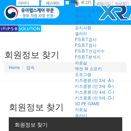
자동
아이디
패스워드
회원가입
정보찾기
피에스비솔루션
회사소개
찾아오시는 길
공지사항
갤러리
P.S.B.T검사
P.S.B.T검사
회원정보 찾기
P.S.B.T건강지수
P.S.B.T분석지
자료실
Home
접속
액션 큐 스포키
프로그램
키즈콩콩 (만 2세 -A-)
키즈콩콩 (만 3세 -B-)
키즈콩콩 (만 4세 -C-)
키즈콩콩 (만 5세 -D-)
회원정보 찾기
3D PE GAME
자료실
갤러리
ACT 잉글리시
회원정보 찾기
ACT 프로그램