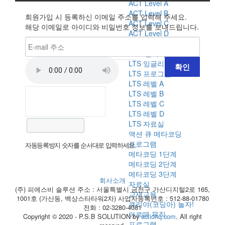
ACT Level A
ACT Level B
회원가입 시 등록하신 이메일 주소를 입력해 주세요.
ACT Level C
해당 이메일로 아이디와 비밀번호 정보를 보내드립니다.
ACT Level D
ACT 자료실
ACT 갤러리
LTS 잉글리시
LTS 프로그램
LTS 레벨 A
LTS 레벨 B
LTS 레벨 C
LTS 레벨 D
LTS 자료실
액션 큐 메타코딩
프로그램
자동등록방지 숫자를 순서대로 입력하세요.
메타코딩 1단계
메타코딩 2단계
메타코딩 3단계
회사소개
자료실
(주) 피에스비 솔루션
주소 : 서울특별시 금천구 가산디지털2로 165,
교재교육
1001호 (가산동, 백상스타타워2차)
사업자등록번호 : 512-88-01780
큐리야(코딩아) 놀자!
전화 : 02-3280-4081
아르떼 뮤직
Copyright © 2020 - P.S.B SOLUTION by
actionq.com
. All right
프로그램