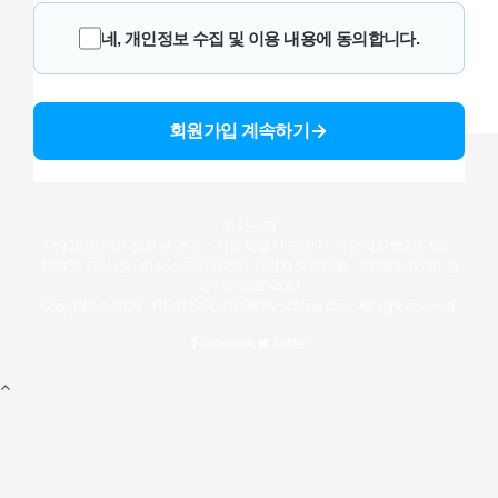
1단 초록과정
2단 파랑과정
네, 개인정보 수집 및 이용 내용에 동의합니다.
3단 보라과정
▼ 탐보르(드럼) 심화 ▼
심화1
접속
회원가입 계속하기
회사소개
(주) 피에스비 솔루션
주소 : 서울특별시 금천구 가산디지털2로 165,
1001호 (가산동, 백상스타타워2차)
사업자등록번호 : 512-88-01780
전
화 : 02-3280-4081
Copyright © 2020 - P.S.B SOLUTION by
actionq.com
. All right reserved.
facebook
twitter