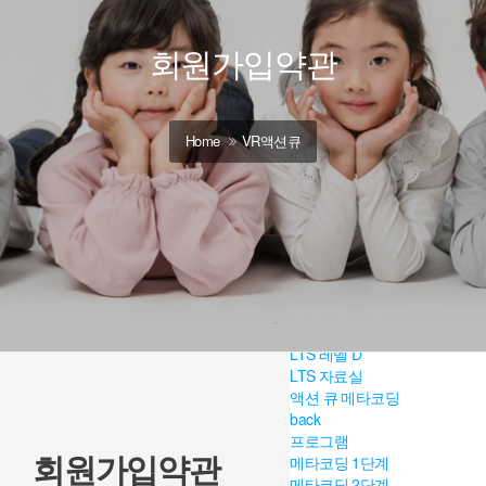
갤러리
ACT 잉글리시
back
회원가입약관
ACT 프로그램
ACT Level A
ACT Level B
ACT Level C
Home
VR액션큐
ACT Level D
ACT 자료실
ACT 갤러리
LTS 잉글리시
back
LTS 프로그램
LTS 레벨 A
LTS 레벨 B
LTS 레벨 C
LTS 레벨 D
LTS 자료실
액션 큐 메타코딩
back
프로그램
회원가입약관
메타코딩 1단계
메타코딩 2단계