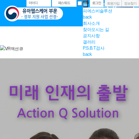
자동
아이디
패스워드
회원가입
정보찾기
피에스비솔루션
back
회사소개
찾아오시는 길
공지사항
갤러리
P.S.B.T검사
back
P.S.B.T검사
P.S.B.T건강지수
P.S.B.T분석지
자료실
액션 큐 스포키
back
프로그램
키즈콩콩 (만 2세 -A-)
키즈콩콩 (만 3세 -B-)
키즈콩콩 (만 4세 -C-)
키즈콩콩 (만 5세 -D-)
3D PE GAME
자료실