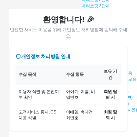
메타코딩 3단계
자료실
교재교육
환영합니다! 🎉
큐리야(코딩아) 놀자!
안전한 서비스 이용을 위해 개인정보 처리방침에 동의해 주세
아르떼 뮤직
back
요.
프로그램
Level A (베시코)
Level B (클라시코)
개인정보 처리방침 안내
Level C (탐보르)
Level D (트라디시온)
보유 기
A (베시코) 드럼 곡 영상모음
수집 목적
수집 항목
간
B (클라시코) 드럼 곡 영상모음
자료실
음원뱅크 Level A (베시코)
이용자 식별 및 본인여
아이디, 이름, 비
회원 탈
음원뱅크 Level B (클라시코)
부 확인
밀번호
퇴 시
음원뱅크 Level C (탐보르)
음원뱅크 Level D (트라디시온)
고객서비스 통지, CS
이메일, 휴대전
회원 탈
아르떼 뮤직 심화
대응 식별
화번호
퇴 시
back
프로그램
▼ 우리 소리 사물 ▼